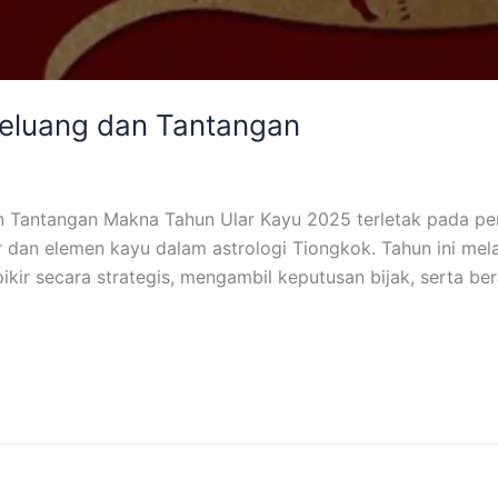
Peluang dan Tantangan
 Tantangan Makna Tahun Ular Kayu 2025 terletak pada perp
ar dan elemen kayu dalam astrologi Tiongkok. Tahun ini m
rpikir secara strategis, mengambil keputusan bijak, serta 