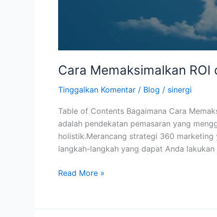
Cara Memaksimalkan ROI d
Tinggalkan Komentar
/
Blog
/
sinergi
Table of Contents Bagaimana Cara Memaksi
adalah pendekatan pemasaran yang menggu
holistik.Merancang strategi 360 marketing 
langkah-langkah yang dapat Anda lakukan 
Read More »