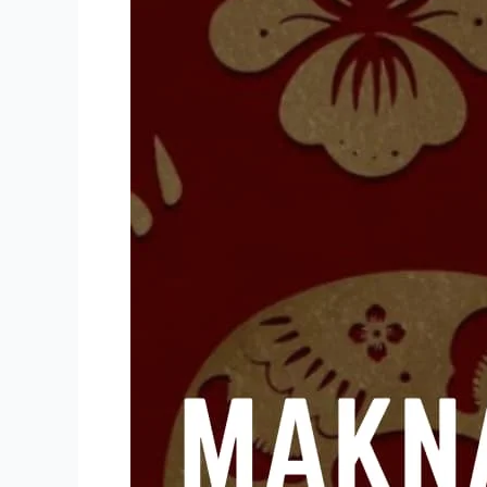
Tahun
Ular
Kayu
:
Peluang
dan
Tantangan