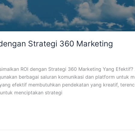
engan Strategi 360 Marketing
malkan ROI dengan Strategi 360 Marketing Yang Efektif? 
nakan berbagai saluran komunikasi dan platform untuk m
yang efektif membutuhkan pendekatan yang kreatif, terencan
untuk menciptakan strategi