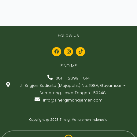
Follow Us
F
I
T
a
n
i
c
s
k
FIND ME
e
t
t
b
a
o
o
g
k
0811 - 2899 - 814
o
r
Jl. Brigjen Sudiarto (Majapahit) No. 198A, Gayamsari -
k
a
m
Semarang, Jawa Tengah- 50248
info@sinergimanajemen.com
Copyright @ 2023 Sinergi Manajemen Indonesia