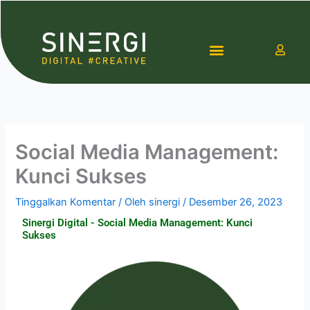
Lewati
ke
konten
Contact Us
Social Media Management:
Kunci Sukses
Tinggalkan Komentar
/ Oleh
sinergi
/
Desember 26, 2023
Sinergi Digital - Social Media Management: Kunci
Sukses